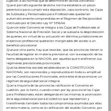
sujeción a las normas que se determine en dichos convenios.”
Que el párrafo siguiente de dicha norma establecía un plazo
perentorio para cumplir esta disposición, caso contrario, las Cajas
de Jubilados y Pensionados para Profesionales quedarían
automáticamente comprendidas en el Régimen de Reciprocidad
instituido por el Decreto-Ley N° 9316/46.
Que con este Convenio se integra a las Cajas de Profesionales al
Sistema Nacional de Previsión Social y se subsana la desprotección
de quienes, en virtud de su actuación en distintas jurisdicciones en
el ejercicio profesional quedarían marginados del acceso a un
beneficio provisional
Que por otra parte, hay que recordar, que las provincias tienen la
facultad de legislar en materia previsional, con la excepción de los
ítems delegados en la NACION, por aquellas que transfirieron sus
regímenes previsionales provinciales.
Que los derechos sociales establecidos en la CONSTITUCION
NACIONAL son reconocidos y reproducidos en toda su amplitud
por las Constituciones Provinciales, entre ellos el de promover un
régimen de seguridad social integral.
Que la mayoría de las provincias ratificaron el Convenio en
cuestión, por lo tanto, cuando crean por ley provincial las Cajas
para Profesionales, están delegando en las mismas la promoción
de la seguridad social para el colectivo que representan y
transfiriendo también todos los compromisos asumidos por ellas
en esta materia, como es la ratificación del aludido Convenio, por