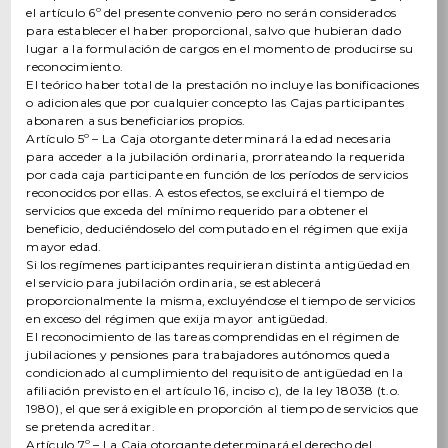
el artículo 6º del presente convenio pero no serán considerados
para establecer el haber proporcional, salvo que hubieran dado
lugar a la formulación de cargos en el momento de producirse su
reconocimiento.
El teórico haber total de la prestación no incluye las bonificaciones
o adicionales que por cualquier concepto las Cajas participantes
abonaren a sus beneficiarios propios.
Artículo 5º – La Caja otorgante determinará la edad necesaria
para acceder a la jubilación ordinaria, prorrateando la requerida
por cada caja participante en función de los períodos de servicios
reconocidos por ellas. A estos efectos, se excluirá el tiempo de
servicios que exceda del mínimo requerido para obtener el
beneficio, deduciéndoselo del computado en el régimen que exija
mayor edad.
Si los regímenes participantes requirieran distinta antigüedad en
el servicio para jubilación ordinaria, se establecerá
proporcionalmente la misma, excluyéndose el tiempo de servicios
en exceso del régimen que exija mayor antigüedad.
El reconocimiento de las tareas comprendidas en el régimen de
jubilaciones y pensiones para trabajadores autónomos queda
condicionado al cumplimiento del requisito de antigüedad en la
afiliación previsto en el artículo 16, inciso c), de la ley 18038 (t.o.
1980), el que será exigible en proporción al tiempo de servicios que
se pretenda acreditar.
Artículo 7º – La Caja otorgante determinará el derecho del