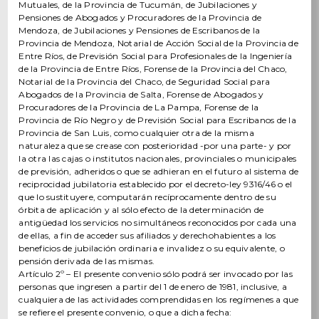
Mutuales, de la Provincia de Tucumán, de Jubilaciones y
Pensiones de Abogados y Procuradores de la Provincia de
Mendoza, de Jubilaciones y Pensiones de Escribanos de la
Provincia de Mendoza, Notarial de Acción Social de la Provincia de
Entre Ríos, de Previsión Social para Profesionales de la Ingeniería
de la Provincia de Entre Ríos, Forense de la Provincia del Chaco,
Notarial de la Provincia del Chaco, de Seguridad Social para
Abogados de la Provincia de Salta, Forense de Abogados y
Procuradores de la Provincia de La Pampa, Forense de la
Provincia de Río Negro y de Previsión Social para Escribanos de la
Provincia de San Luis, como cualquier otra de la misma
naturaleza que se crease con posterioridad -por una parte- y por
la otra las cajas o institutos nacionales, provinciales o municipales
de previsión, adheridos o que se adhieran en el futuro al sistema de
reciprocidad jubilatoria establecido por el decreto-ley 9316/46 o el
que lo sustituyere, computarán recíprocamente dentro de su
órbita de aplicación y al sólo efecto de la determinación de
antigüedad los servicios no simultáneos reconocidos por cada una
de ellas, a fin de acceder sus afiliados y derechohabientes a los
beneficios de jubilación ordinaria e invalidez o su equivalente, o
pensión derivada de las mismas.
Artículo 2º – El presente convenio sólo podrá ser invocado por las
personas que ingresen a partir del 1 de enero de 1981, inclusive, a
cualquiera de las actividades comprendidas en los regímenes a que
se refiere el presente convenio, o que a dicha fecha: