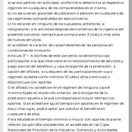
a) se encuentren en actividad, conforme lo determina el respectivo
régimen en cualquiera de los comprendidos en el mismo;
b) no estuvieran gozando de jubilación o pensión en cualquiera de
los regímenes comprendidos en este convenio;
c) no estando en ninguno de los supuestos anteriores, si
reingresaren a la actividad después del comienzo de la vigencia del
presente convenio, siempre que computaren 3 (tres) o más años
de nuevos servicios;
d) acrediten el carácter de causahabientes de las personas en
condiciones de invocarlo.
Artículo 3º – A los fines de este convenio, se denomina caja
participante a la que interviene en el reconocimiento de servicios y
pago parcial del beneficio; y caja otorgante de la prestación, a
opción del afiliado, a cualquiera de las participantes en cuyo
régimen acredite como mínimo 10 (diez) años continuos o
discontinuos con aportes.
Si el afiliado no acreditare en el régimen de ninguna caja el
mínimo fijado en el párrafo anterior, será otorgante de la
prestación aquella a la que corresponda el mayor tiempo con
aportes. Si se acreditare igual tiempo con aportes en el régimen de
dos o más cajas, podrá optar por solicitar el beneficio en
cualquiera de ellas.
Para establecer el tiempo mínimo o mayor con aportes al que se
refieren los párrafos precedentes, el acreditado en las Cajas
Nacionales de Previsión de la Industria, Comercio y Actividades