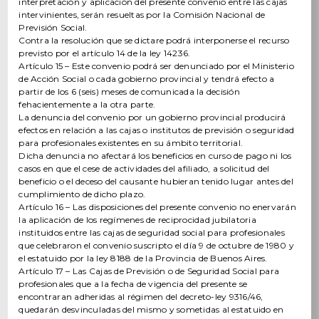
interpretación y aplicación del presente convenio entre las cajas
intervinientes, serán resueltas por la Comisión Nacional de
Previsión Social.
Contra la resolución que se dictare podrá interponerse el recurso
previsto por el artículo 14 de la ley 14236.
Artículo 15 – Este convenio podrá ser denunciado por el Ministerio
de Acción Social o cada gobierno provincial y tendrá efecto a
partir de los 6 (seis) meses de comunicada la decisión
fehacientemente a la otra parte.
La denuncia del convenio por un gobierno provincial producirá
efectos en relación a las cajas o institutos de previsión o seguridad
para profesionales existentes en su ámbito territorial.
Dicha denuncia no afectará los beneficios en curso de pago ni los
casos en que el cese de actividades del afiliado, a solicitud del
beneficio o el deceso del causante hubieran tenido lugar antes del
cumplimiento de dicho plazo.
Artículo 16 – Las disposiciones del presente convenio no enervarán
la aplicación de los regímenes de reciprocidad jubilatoria
instituidos entre las cajas de seguridad social para profesionales
que celebraron el convenio suscripto el día 9 de octubre de 1980 y
el estatuido por la ley 8188 de la Provincia de Buenos Aires.
Artículo 17 – Las Cajas de Previsión o de Seguridad Social para
profesionales que a la fecha de vigencia del presente se
encontraran adheridas al régimen del decreto-ley 9316/46,
quedarán desvinculadas del mismo y sometidas al estatuido en