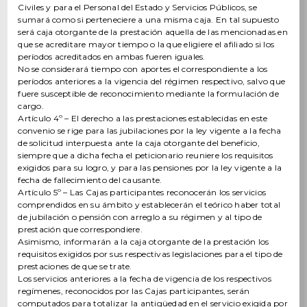
Civiles y para el Personal del Estado y Servicios Públicos, se
sumará como si perteneciere a una misma caja. En tal supuesto
será caja otorgante de la prestación aquella de las mencionadas en
que se acreditare mayor tiempo o la que eligiere el afiliado si los
períodos acreditados en ambas fueren iguales.
No se considerará tiempo con aportes el correspondiente a los
períodos anteriores a la vigencia del régimen respectivo, salvo que
fuere susceptible de reconocimiento mediante la formulación de
cargo.
Artículo 4º – El derecho a las prestaciones establecidas en este
convenio se rige para las jubilaciones por la ley vigente a la fecha
de solicitud interpuesta ante la caja otorgante del beneficio,
siempre que a dicha fecha el peticionario reuniere los requisitos
exigidos para su logro, y para las pensiones por la ley vigente a la
fecha de fallecimiento del causante.
Artículo 5º – Las Cajas participantes reconocerán los servicios
comprendidos en su ámbito y establecerán el teórico haber total
de jubilación o pensión con arreglo a su régimen y al tipo de
prestación que correspondiere.
Asimismo, informarán a la caja otorgante de la prestación los
requisitos exigidos por sus respectivas legislaciones para el tipo de
prestaciones de que se trate.
Los servicios anteriores a la fecha de vigencia de los respectivos
regímenes, reconocidos por las Cajas participantes, serán
computados para totalizar la antigüedad en el servicio exigida por