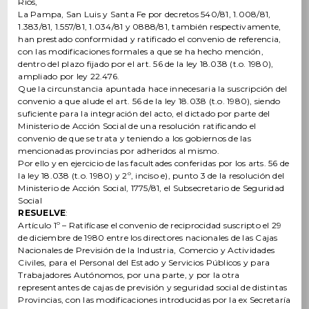
Ríos,
La Pampa, San Luis y Santa Fe por decretos 540/81, 1.008/81,
1.383/81, 1.557/81, 1.034/81 y 0888/81, también respectivamente,
han prestado conformidad y ratificado el convenio de referencia,
con las modificaciones formales a que se ha hecho mención,
dentro del plazo fijado por el art. 56 de la ley 18.038 (t.o. 1980),
ampliado por ley 22.476.
Que la circunstancia apuntada hace innecesaria la suscripción del
convenio a que alude el art. 56 de la ley 18.038 (t.o. 1980), siendo
suficiente para la integración del acto, el dictado por parte del
Ministerio de Acción Social de una resolución ratificando el
convenio de que se trata y teniendo a los gobiernos de las
mencionadas provincias por adheridos al mismo.
Por ello y en ejercicio de las facultades conferidas por los arts. 56 de
la ley 18.038 (t.o. 1980) y 2º, inciso e), punto 3 de la resolución del
Ministerio de Acción Social, 1775/81, el Subsecretario de Seguridad
Social
RESUELVE
:
Artículo 1º – Ratifícase el convenio de reciprocidad suscripto el 29
de diciembre de 1980 entre los directores nacionales de las Cajas
Nacionales de Previsión de la Industria, Comercio y Actividades
Civiles, para el Personal del Estado y Servicios Públicos y para
Trabajadores Autónomos, por una parte, y por la otra
representantes de cajas de previsión y seguridad social de distintas
Provincias, con las modificaciones introducidas por la ex Secretaría