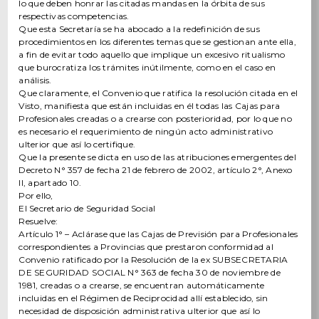
lo que deben honrar las citadas mandas en la órbita de sus
respectivas competencias.
Que esta Secretaría se ha abocado a la redefinición de sus
procedimientos en los diferentes temas que se gestionan ante ella,
a fin de evitar todo aquello que implique un excesivo ritualismo
que burocratiza los trámites inútilmente, como en el caso en
análisis.
Que claramente, el Convenio que ratifica la resolución citada en el
Visto, manifiesta que están incluidas en él todas las Cajas para
Profesionales creadas o a crearse con posterioridad, por lo que no
es necesario el requerimiento de ningún acto administrativo
ulterior que así lo certifique.
Que la presente se dicta en uso de las atribuciones emergentes del
Decreto N° 357 de fecha 21 de febrero de 2002, artículo 2°, Anexo
II, apartado 10.
Por ello,
El Secretario de Seguridad Social
Resuelve:
Artículo 1° – Aclárase que las Cajas de Previsión para Profesionales
correspondientes a Provincias que prestaron conformidad al
Convenio ratificado por la Resolución de la ex SUBSECRETARIA
DE SEGURIDAD SOCIAL N° 363 de fecha 30 de noviembre de
1981, creadas o a crearse, se encuentran automáticamente
incluidas en el Régimen de Reciprocidad allí establecido, sin
necesidad de disposición administrativa ulterior que así lo