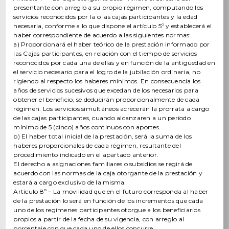
presentante con arreglo a su propio régimen, computando los
servicios reconocidos por la o las cajas participantes y la edad
necesaria, conforme a lo que dispone el artículo 5º y establecerá el
haber correspondiente de acuerdo a las siguientes normas:
a) Proporcionará el haber teórico de la prestación informado por
las Cajas participantes, en relación con el tiempo de servicios
reconocidos por cada una de ellas y en función de la antigüedad en
el servicio necesario para el logro de la jubilación ordinaria, no
rigiendo al respecto los haberes mínimos. En consecuencia los
años de servicios sucesivos que excedan de los necesarios para
obtener el beneficio, se deducirán proporcionalmente de cada
régimen. Los servicios simultáneos acrecerán la prorrata a cargo
de las cajas participantes, cuando alcanzaren a un período
mínimo de 5 (cinco) años continuos con aportes.
b) El haber total inicial de la prestación, será la suma de los
haberes proporcionales de cada régimen, resultante del
procedimiento indicado en el apartado anterior.
El derecho a asignaciones familiares o subsidios se regirá de
acuerdo con las normas de la caja otorgante de la prestación y
estará a cargo exclusivo de la misma.
Artículo 8º – La movilidad que en el futuro corresponda al haber
de la prestación lo será en función de los incrementos que cada
uno de los regímenes participantes otorgue a los beneficiarios
propios a partir de la fecha de su vigencia, con arreglo al
porcentaje con que cada uno de ellos concurre.