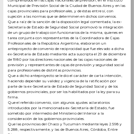
comprendidos en las cajas nacionales de previsión, en el Instituto
Municipal de Previsión Social de la Ciudad de Buenos Aires y en las
cajas provinciales para profesionales, y de éstas entre sí, con
sujeción a las normas que se determinen en dichos convenios.
Que a raíz de la sanción de la disposición legal comentada, la ex-
Secretaría de Estado de Seguridad Social promovió la integración
de un grupo de trabajo con funcionarios de la misma, quienes en
tarea conjunta con representantes de la Coordinadora de Cajas
Profesionales de la República Argentina, elaboraron un
anteproyecto de convenio de reciprocidad que fue elevado a dicha
ex-Secretaría de Estado mediante acta suscripta el 29 de diciembre
de 1980 por los directores nacionales de las cajas nacionales de
previsión y representantes de cajas de previsión y seguridad social
para profesionales de distintas provincias.
Que a dicho anteproyecto se le dio el carácter de carta intención,
haciendo depender su validez y vigencia de la ratificación por
parte de la ex-Secretaría de Estado de Seguridad Social y de los
gobiernos provinciales, por ser los habilitados por la ley para su
firma.
Que el referido convenio, con algunos ajustes aclaratorios
introducidos por la mencionada ex-Secretaría de Estado, fue
sometido por intermedio del Ministerio del Interior a la
consideración de los gobiernos provinciales.
Que las provincias del Chaco y Tucumán mediante leyes 2.598 y
5.288, respectivamente, y las de Buenos Aires, Córdoba, Entre