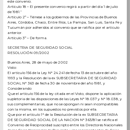
este convenio.
Artículo 18 – El presente convenio regirá a partir del día 1 de julio
de 1981.”
Artículo 2º – Tiénese a los gobiernos de las Provincias de Buenos
Aires, Córdoba, Chaco, Entre Ríos, La Pampa, San Luis, Santa Fe y
Tucumán por adheridos al convenio que se ratifica por el artículo
anterior.
Artículo 3º – De forma.
SECRETRIA DE SEGURIDAD SOCIAL
RESOLUCIÓN 09/2002
Buenos Aires, 28 de mayo de 2002
Visto:
El artículo 156 de la Ley N° 24.241 de fecha 13 de octubre del año
1993 y la Resolución de la ex SUBSECRETARIA DE SEGURIDAD
SOCIAL N° 363 de fecha 30 de noviembre del año 1981, y
Considerando:
Que el artículo 156 de la ley citada en el Visto, dispone la aplicación
supletoria de las disposiciones de las Leyes N° 18.037 y N° 18.038, y
sus complementarias, que no se opongan ni sean incompatibles
con la misma, en los supuestos no previstos por ella.
Que por el artículo 1° de la Resolución de la ex SUBSECRETARIA
DE SEGURIDAD SOCIAL DE LA NACION N° 363/81 se ratifica el
Convenio de Reciprocidad suscripto entre los Directores Nacionales