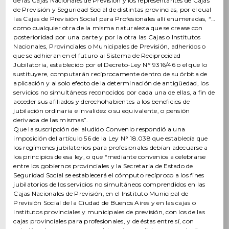
de las Cajas Nacionales de Previsión y los representantes de Cajas
de Previsión y Seguridad Social de distintas provincias, por el cual
las Cajas de Previsión Social para Profesionales allí enumeradas, “…
como cualquier otra de la misma naturaleza que se crease con
posterioridad por una parte y por la otra las Cajas o Institutos
Nacionales, Provinciales o Municipales de Previsión, adheridos o
que se adhieran en el futuro al Sistema de Reciprocidad
Jubilatoria, establecido por el Decreto-Ley N° 9316/46 o el que lo
sustituyere, computarán recíprocamente dentro de su órbita de
aplicación y al solo efecto de la determinación de antigüedad, los
servicios no simultáneos reconocidos por cada una de ellas, a fin de
acceder sus afiliados y derechohabientes a los beneficios de
jubilación ordinaria e invalidez o su equivalente, o pensión
derivada de las mismas”.
Que la suscripción del aludido Convenio respondió a una
imposición del artículo 56 de la Ley N° 18.038 que establecía que
los regímenes jubilatorios para profesionales debían adecuarse a
los principios de esa ley, o que “mediante convenios a celebrarse
entre los gobiernos provinciales y la Secretaria de Estado de
Seguridad Social se establecerá el cómputo recíproco a los fines
jubilatorios de los servicios no simultáneos comprendidos en las
Cajas Nacionales de Previsión, en el Instituto Municipal de
Previsión Social de la Ciudad de Buenos Aires y en las cajas o
institutos provinciales y municipales de previsión, con los de las
cajas provinciales para profesionales, y de éstas entre sí, con