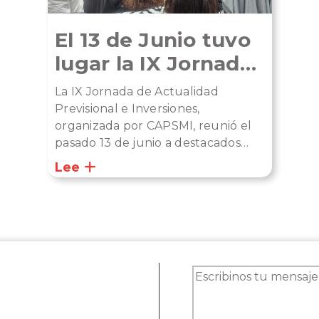
El 13 de Junio tuvo
lugar la IX Jornada
de Actualidad
La IX Jornada de Actualidad
Previsional e
Previsional e Inversiones,
organizada por CAPSMI, reunió el
Inversiones,
pasado 13 de junio a destacados
organizada por
referentes del ámbito previsional,
Lee
CAPSMI.
económico y financiero. Un espacio
clave para el análisis de la
coyuntura, el intercambio
profesional y la reflexión sobre el
futuro del sistema previsional en
Argentina.