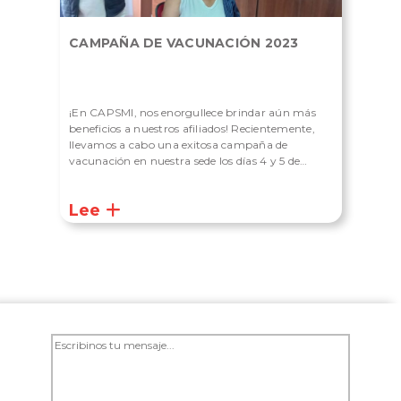
CAMPAÑA DE VACUNACIÓN 2023
¡En CAPSMI, nos enorgullece brindar aún más
beneficios a nuestros afiliados! Recientemente,
llevamos a cabo una exitosa campaña de
vacunación en nuestra sede los días 4 y 5 de
mayo, con una participación notable. Estamos
comprometidos con el bienestar de nuestros
Lee
miembros y continuaremos trabajando para
ofrecer servicios que mejoren su calidad de vida.
¡Gracias […]